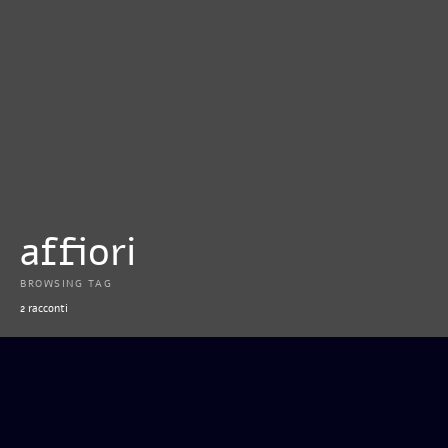
affiori
BROWSING TAG
2 racconti
CHIARO