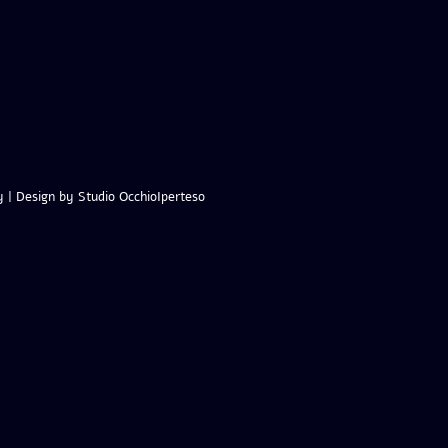
y
|
Design by Studio OcchioIperteso