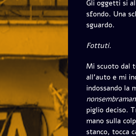
Gli oggetti si a
sfondo. Una sch
sguardo.
Fottuti.
Mi scuoto dal t
all’auto e mi i
indossando la 
nonsembraman
piglio deciso. T
mano sulla col
stanco, tocca c