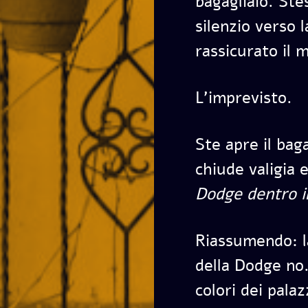
bagagliaio. Ste
silenzio verso 
rassicurato il 
L’imprevisto.
Ste apre il bag
chiude valigia 
Dodge dentro il
Riassumendo: la
della Dodge no.
colori dei pala