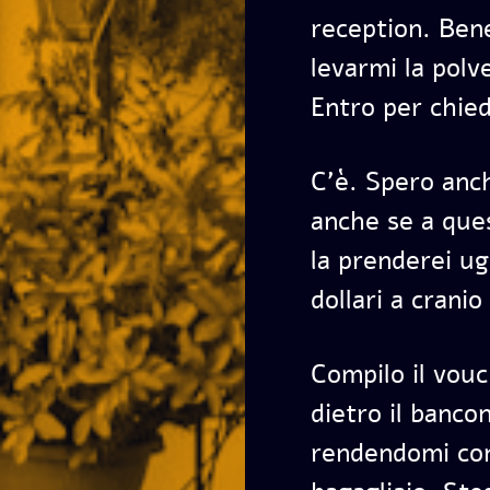
reception. Bene
levarmi la polv
Entro per chie
C’è. Spero anch
anche se a ques
la prenderei u
dollari a cranio
Compilo il vouc
dietro il bancon
rendendomi cont