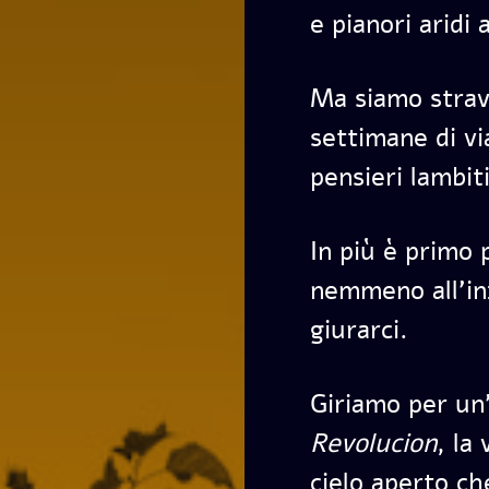
e pianori aridi 
Ma siamo stravo
settimane di vi
pensieri lambit
In più è primo p
nemmeno all’in
giurarci.
Giriamo per un
Revolucion
, la
cielo aperto c