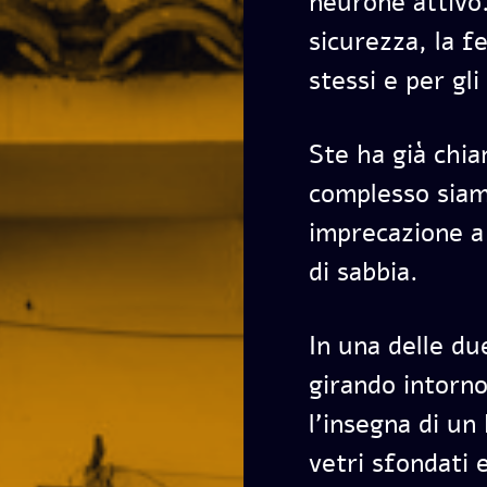
neurone attivo.
sicurezza, la fe
stessi e per gli 
Ste ha già chia
complesso siam
imprecazione a
di sabbia.
In una delle d
girando intorn
l’insegna di un
vetri sfondati 