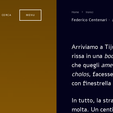
Home
Ironici
CERCA
MENU
Federico Centenari
Arriviamo a Ti
rissa in una
bo
che quegli
ame
cholos
, facesse
con finestrella
In tutto, la st
molta. Un centi