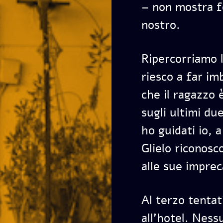
– non mostra fo
nostro.
Ripercorriamo l
riesco a far im
che il ragazzo 
sugli ultimi du
ho guidati io, a
Glielo riconosco
alle sue imprec
Al terzo tentat
all’hotel. Ness