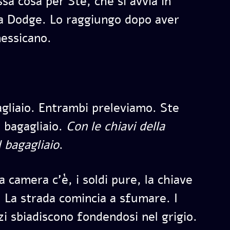
ssa cosa per Ste, che si avvia in
la Dodge. Lo raggiungo dopo aver
messicano.
agliaio. Entrambi preleviamo. Ste
e bagagliaio.
Con le chiavi della
 bagagliaio
.
 camera c’è, i soldi pure, la chiave
 La strada comincia a sfumare. I
zzi sbiadiscono fondendosi nel grigio.