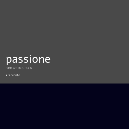
passione
BROWSING TAG
1 racconto
CHIARO